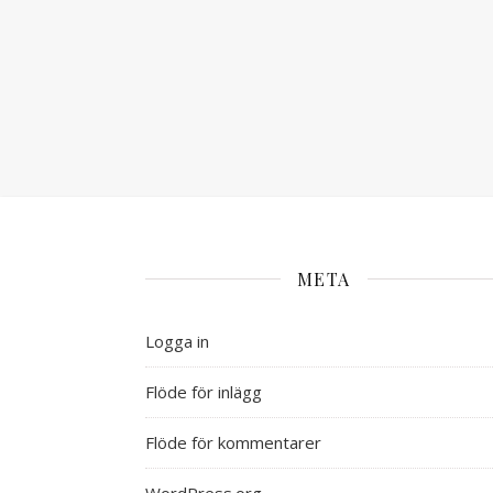
META
Logga in
Flöde för inlägg
Flöde för kommentarer
WordPress.org