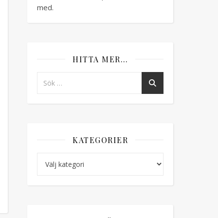
med.
HITTA MER…
KATEGORIER
Kategorier
r Choklad och karamell