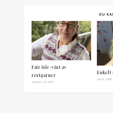
DU KA
Fair Isle-väst av
Enkelt 
restgarner
maj 8, 2008
oktober 25, 2023