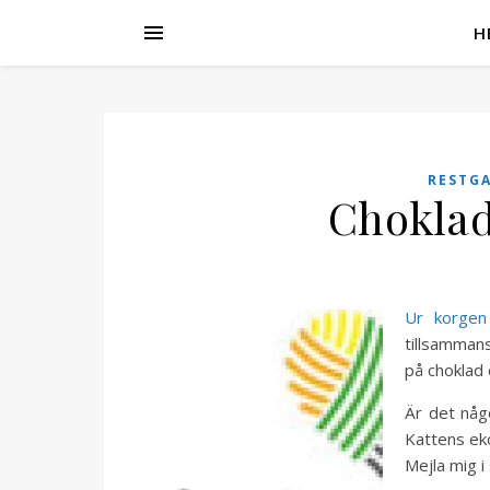
H
RESTG
Choklad
Ur korgen
tillsammans
på choklad 
Är det någ
Kattens ek
Mejla mig i 