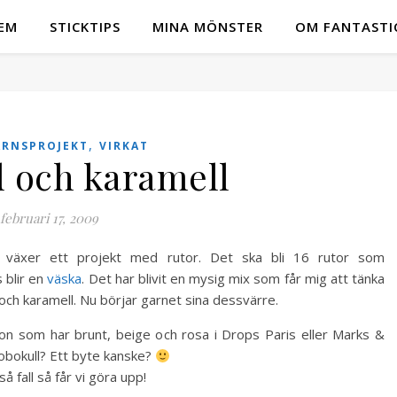
EM
STICKTIPS
MINA MÖNSTER
OM FANTASTI
,
ARNSPROJEKT
VIRKAT
 och karamell
februari 17, 2009
växer ett projekt med rutor. Det ska bli 16 rutor som
 blir en
väska
. Det har blivit en mysig mix som får mig att tänka
och karamell. Nu börjar garnet sina dessvärre.
on som har brunt, beige och rosa i Drops Paris eller Marks &
obokull? Ett byte kanske?
så fall så får vi göra upp!