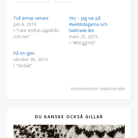
Två ärmar senare
Hej – jag var på
juni 6, 2010
#webbdagarna och
I ”Tant Koftas uppifrån-
twittrade lite
och-ner”
mars 25, 2015
I ”#blogg100”
På ön igen
oktober 30, 2014
I ”Stickat”
för La
Kommentarer inaktiverade
DU KANSKE OCKSÅ GILLAR