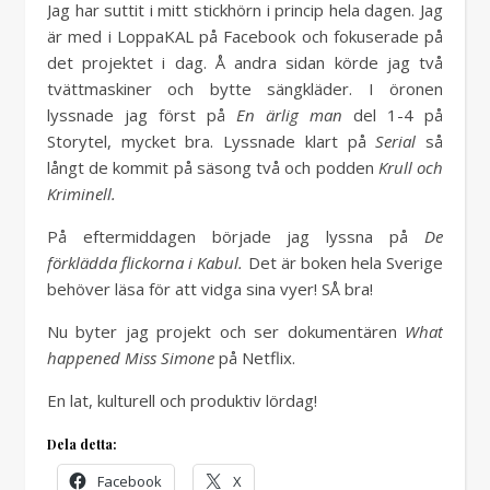
Jag har suttit i mitt stickhörn i princip hela dagen. Jag
är med i LoppaKAL på Facebook och fokuserade på
det projektet i dag. Å andra sidan körde jag två
tvättmaskiner och bytte sängkläder. I öronen
lyssnade jag först på
En ärlig man
del 1-4 på
Storytel, mycket bra. Lyssnade klart på
Serial
så
långt de kommit på säsong två och podden
Krull och
Kriminell.
På eftermiddagen började jag lyssna på
De
förklädda flickorna i Kabul.
Det är boken hela Sverige
behöver läsa för att vidga sina vyer! SÅ bra!
Nu byter jag projekt och ser dokumentären
What
happened Miss Simone
på Netflix.
En lat, kulturell och produktiv lördag!
Dela detta:
Facebook
X