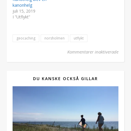
kanonhelg
juli 15, 2019
I ”Utflykt”
geocaching
norsholmen
utflykt
för N
Kommentarer inaktiverade
DU KANSKE OCKSÅ GILLAR