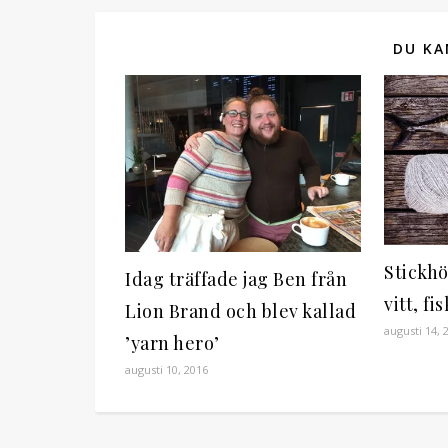
DU KA
Stickhö
Idag träffade jag Ben från
vitt, f
Lion Brand och blev kallad
augusti 14, 
’yarn hero’
augusti 10, 2016