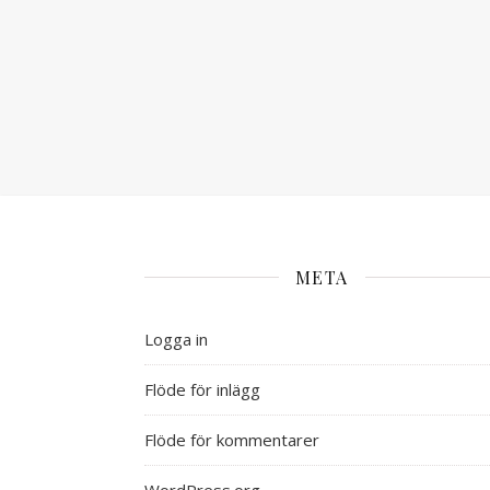
META
Logga in
Flöde för inlägg
Flöde för kommentarer
WordPress.org