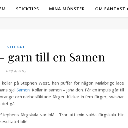
EM
STICKTIPS
MINA MÖNSTER
OM FANTASTI
STICKAT
 garn till en Samen
maj 4, 2015
h kollar på Stephen West, han puffar för någon Malabrigo lace
hans sjal
Samen
. Kollar in samen – jaha den. Får en impuls går till
orange och närbesläktade färger. Klickar in fem färger, swishar
 det gå.
Stephens färgskala var blå. Tror att min valda färgskala blir
resultatet blir!