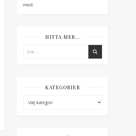
med.
HITTA MER…
KATEGORIER
Kategorier
r Råimpulsköp – garn till en Samen