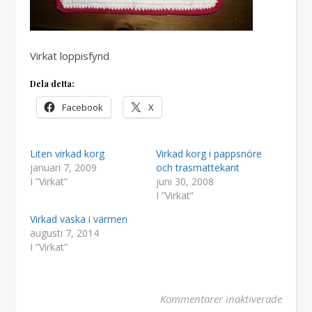
Virkat loppisfynd
Dela detta:
Facebook
X
Liten virkad korg
Virkad korg i pappsnöre
januari 7, 2009
och trasmattekant
I ”Virkat”
juni 30, 2008
I ”Virkat”
Virkad väska i värmen
augusti 7, 2014
I ”Virkat”
för Vir
Kommentarer inaktiverade