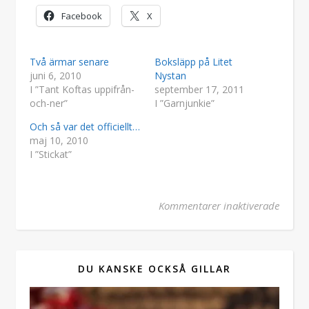
Facebook
X
Två ärmar senare
Boksläpp på Litet
juni 6, 2010
Nystan
I ”Tant Koftas uppifrån-
september 17, 2011
och-ner”
I ”Garnjunkie”
Och så var det officiellt…
maj 10, 2010
I ”Stickat”
för 1/
Kommentarer inaktiverade
DU KANSKE OCKSÅ GILLAR