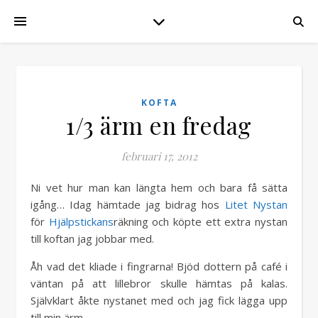
KOFTA
1/3 ärm en fredag
februari 17, 2012
Ni vet hur man kan längta hem och bara få sätta
igång… Idag hämtade jag bidrag hos
Litet Nystan
för
Hjälpstickans
räkning och köpte ett extra nystan
till koftan jag jobbar med.
Åh vad det kliade i fingrarna! Bjöd dottern på café i
väntan på att lillebror skulle hämtas på kalas.
Självklart åkte nystanet med och jag fick lägga upp
till min ärm.