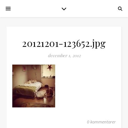
20121201-123652.jpg
december 1, 2012
0 kommentarer