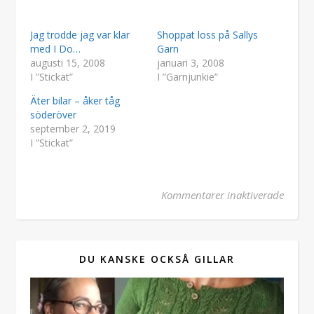
Jag trodde jag var klar
Shoppat loss på Sallys
med I Do…
Garn
augusti 15, 2008
januari 3, 2008
I ”Stickat”
I ”Garnjunkie”
Äter bilar – åker tåg
söderöver
september 2, 2019
I ”Stickat”
för Di
Kommentarer inaktiverade
DU KANSKE OCKSÅ GILLAR