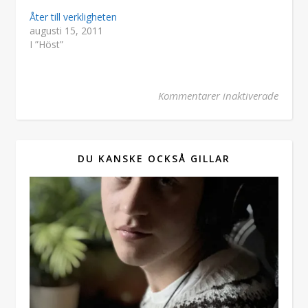
Åter till verkligheten
augusti 15, 2011
I ”Höst”
för Ga
Kommentarer inaktiverade
DU KANSKE OCKSÅ GILLAR