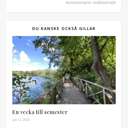
för – J
Kommentarer inaktiverade
DU KANSKE OCKSÅ GILLAR
En vecka till semester
juli 12, 2020