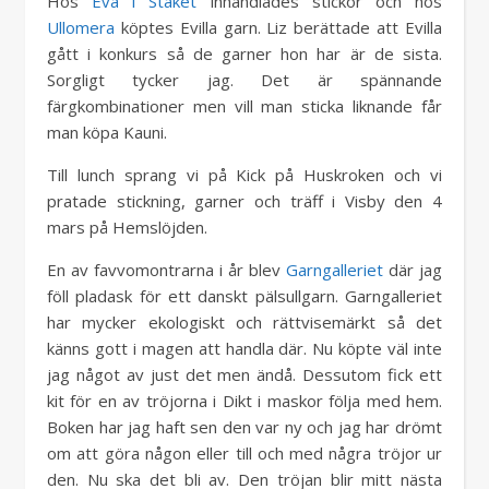
Hos
Eva i Stäket
inhandlades stickor och hos
Ullomera
köptes Evilla garn. Liz berättade att Evilla
gått i konkurs så de garner hon har är de sista.
Sorgligt tycker jag. Det är spännande
färgkombinationer men vill man sticka liknande får
man köpa Kauni.
Till lunch sprang vi på Kick på Huskroken och vi
pratade stickning, garner och träff i Visby den 4
mars på Hemslöjden.
En av favvomontrarna i år blev
Garngalleriet
där jag
föll pladask för ett danskt pälsullgarn. Garngalleriet
har mycker ekologiskt och rättvisemärkt så det
känns gott i magen att handla där. Nu köpte väl inte
jag något av just det men ändå. Dessutom fick ett
kit för en av tröjorna i Dikt i maskor följa med hem.
Boken har jag haft sen den var ny och jag har drömt
om att göra någon eller till och med några tröjor ur
den. Nu ska det bli av. Den tröjan blir mitt nästa