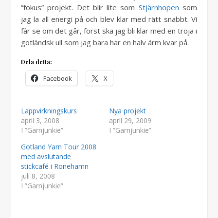
”fokus” projekt. Det blir lite som
Stjärnhopen
som
jag la all energi på och blev klar med rätt snabbt. Vi
får se om det går, först ska jag bli klar med en tröja i
gotländsk ull som jag bara har en halv ärm kvar på.
Dela detta:
Facebook
X
Lappvirkningskurs
Nya projekt
april 3, 2008
april 29, 2009
I ”Garnjunkie”
I ”Garnjunkie”
Gotland Yarn Tour 2008
med avslutande
stickcafé i Ronehamn
juli 8, 2008
I ”Garnjunkie”