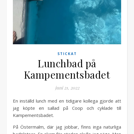
STICKAT
Lunchbad på
Kampementsbadet
juni 21, 2022
En inställd lunch med en tidigare kollega gjorde att
jag köpte en sallad på Coop och cyklade till
Kampementsbadet.
På Östermalm, där jag jobbar, finns inga naturliga
badplstser. En skam för staden skulle jag säga. Men