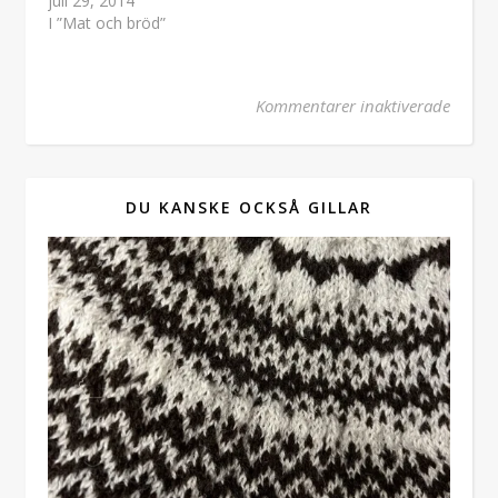
juli 29, 2014
I ”Mat och bröd”
för L
Kommentarer inaktiverade
DU KANSKE OCKSÅ GILLAR