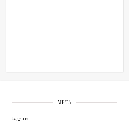
META
Logga in