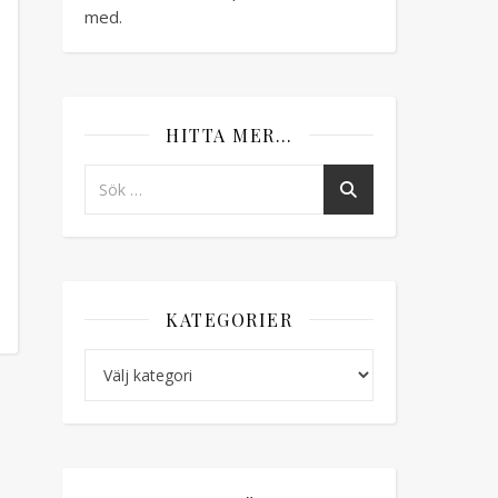
med.
HITTA MER…
r Syfestival 2010 i Älvsjö
KATEGORIER
Kategorier