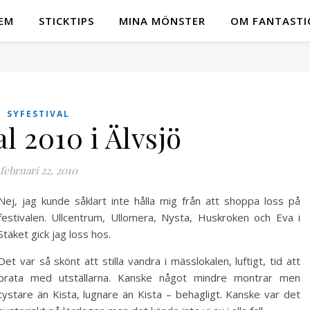
EM
STICKTIPS
MINA MÖNSTER
OM FANTASTI
SYFESTIVAL
al 2010 i Älvsjö
februari 22, 2010
Nej, jag kunde såklart inte hålla mig från att shoppa loss på
festivalen. Ullcentrum, Ullomera, Nysta, Huskroken och Eva i
Stäket gick jag loss hos.
Det var så skönt att stilla vandra i mässlokalen, luftigt, tid att
prata med utställarna. Kanske något mindre montrar men
tystare än Kista, lugnare än Kista – behagligt. Kanske var det