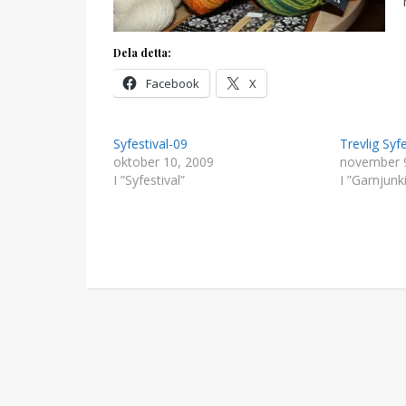
Dela detta:
Facebook
X
Syfestival-09
Trevlig Syfe
oktober 10, 2009
november 
I ”Syfestival”
I ”Garnjunk