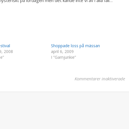
hysteriskt på lördagen men det kände inte vi av i alla fall…
stival
Shoppade loss på mässan
9, 2008
april 6, 2009
ie”
I ”Garnjunkie”
fö
Kommentarer inaktiverade