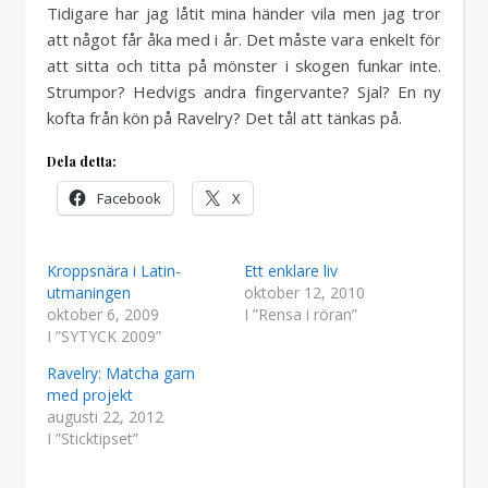
Tidigare har jag låtit mina händer vila men jag tror
att något får åka med i år. Det måste vara enkelt för
att sitta och titta på mönster i skogen funkar inte.
Strumpor? Hedvigs andra fingervante? Sjal? En ny
kofta från kön på Ravelry? Det tål att tänkas på.
Dela detta:
Facebook
X
Kroppsnära i Latin-
Ett enklare liv
utmaningen
oktober 12, 2010
oktober 6, 2009
I ”Rensa i röran”
I ”SYTYCK 2009”
Ravelry: Matcha garn
med projekt
augusti 22, 2012
I ”Sticktipset”