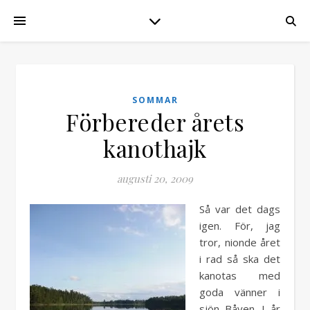
SOMMAR
Förbereder årets
kanothajk
augusti 20, 2009
Så var det dags
igen. För, jag
tror, nionde året
i rad så ska det
kanotas med
goda vänner i
sjön Båven. I år