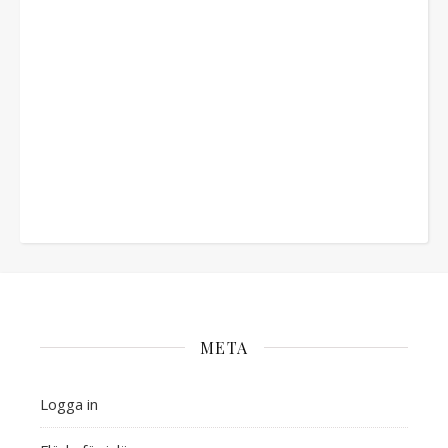
META
Logga in