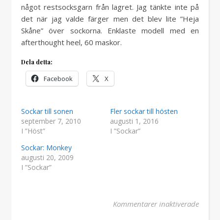
något restsocksgarn från lagret. Jag tänkte inte på
det när jag valde färger men det blev lite ”Heja
Skåne” över sockorna. Enklaste modell med en
afterthought heel, 60 maskor.
Dela detta:
Facebook
X
Sockar till sonen
Fler sockar till hösten
september 7, 2010
augusti 1, 2016
I ”Höst”
I ”Sockar”
Sockar: Monkey
augusti 20, 2009
I ”Sockar”
för He
Kommentarer inaktiverade