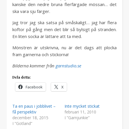
kanske den nedre bruna flerfärgade mössan… det
ska vara sju färger.
Jag tror jag ska satsa på småskaligt… jag har flera
koftor på gång men det blir så bylsigt på stranden.
En liten socka är lättare att ta med.
Mönstren är utskrivna, nu är det dags att plocka
fram garnerna och stickorna!
Bilderna kommer från
garnstudio.se
Dela detta:
Facebook
X
Ta en paus i jobblivet –
Inte mycket stickat
få perspektiv
februari 11, 2010
december 18, 2015
I ”Garnjunkie”
I ”Gotland”