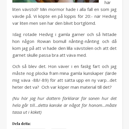
här
liten vävstol? Min mormor hade i alla fall en som jag
vävde på. Vi köpte en på loppis för 20:- när Hedvig
var liten men sen har den blivit bortglömd.
Idag rotade Hedvig i gamla garner och så hittade
hon någon Rowan bomull nånting-nånting och då
kom jag på att vi hade den lilla vävstolen och att det
garnet skulle passa bra att väva med.
Och så blev det. Hon väver i en faslig fart och jag
måste nog plocka fram mina gamla kunskaper (lärde
mig väva -88/-89) för att sätta upp en ny varp…det
heter det va? Och var köper man material till det?
(Nu hör jag hur dottern förklarar för sonen hur det
hela går till…detta kanske är något för honom…måste
tassa ut i köket)
Dela detta: