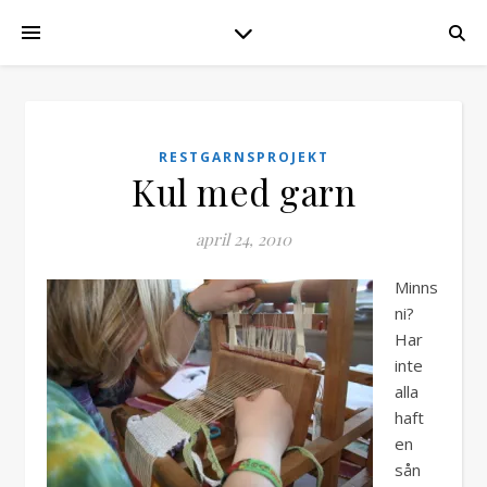
RESTGARNSPROJEKT
Kul med garn
april 24, 2010
Minns
ni?
Har
inte
alla
haft
en
sån