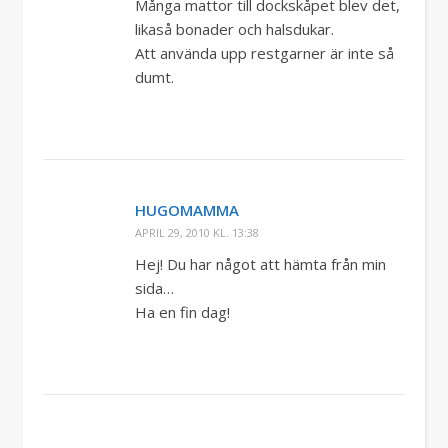
Många mattor till dockskåpet blev det,
likaså bonader och halsdukar.
Att använda upp restgarner är inte så
dumt.
HUGOMAMMA
APRIL 29, 2010 KL. 13:38
Hej! Du har något att hämta från min
sida…
Ha en fin dag!