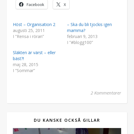
Facebook
X
Höst – Organisation 2
– Ska du bli tjockis igen
augusti 25, 2011
mamma?
I ”Rensa i röran”
februari 9, 2013
I ”#blogg100”
Släkten är värst – eller
bäst?!
maj 28, 2015
I ”Sommar”
2 Kommentarer
DU KANSKE OCKSÅ GILLAR