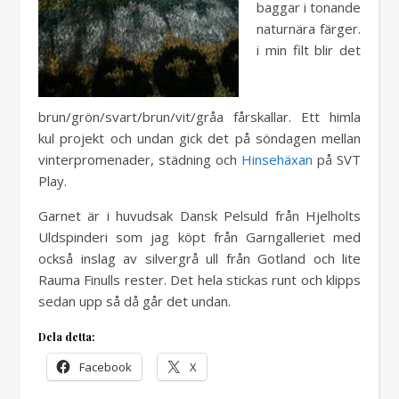
baggar i tonande
naturnära färger.
i min filt blir det
brun/grön/svart/brun/vit/gråa fårskallar. Ett himla
kul projekt och undan gick det på söndagen mellan
vinterpromenader, städning och
Hinsehäxan
på SVT
Play.
Garnet är i huvudsak Dansk Pelsuld från Hjelholts
Uldspinderi som jag köpt från Garngalleriet med
också inslag av silvergrå ull från Gotland och lite
Rauma Finulls rester. Det hela stickas runt och klipps
sedan upp så då går det undan.
Dela detta:
Facebook
X