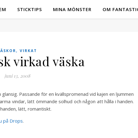
EM
STICKTIPS
MINA MÖNSTER
OM FANTASTI
,
VÄSKOR
VIRKAT
k virkad väska
juni 13, 2008
ch glansig. Passande för en kvällspromenad vid kajen en ljummen
arma vindar, lätt ömmande solhud och någon att hålla i handen.
handen, lätt, romantiskt.
du på Drops
.