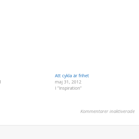
Att cykla är frihet
1
maj 31, 2012
I ”Inspiration”
fö
Kommentarer inaktiverade