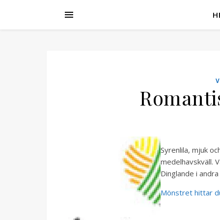
H
Romantis
Syrenlila, mjuk o
medelhavskväll. V
Dinglande i andra 
Mönstret hittar 