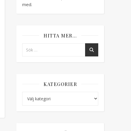
med.
HITTA MER…
KATEGORIER
Kategorier
r Romantisk virkad väska