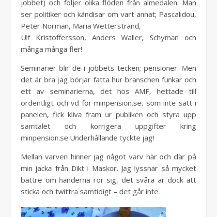
jobbet) och följer olika flöden från almedalen. Man
ser politiker och kändisar om vart annat; Pascalidou,
Peter Norman, Maria Wetterstrand,
Ulf Kristoffersson, Anders Waller, Schyman och
många många fler!
Seminarier blir de i jobbets tecken; pensioner. Men
det är bra jag börjar fatta hur branschen funkar och
ett av seminarierna, det hos AMF, hettade till
ordentligt och vd för minpension.se, som inte satt i
panelen, fick kliva fram ur publiken och styra upp
samtalet och korrigera uppgifter kring
minpension.se.Underhållande tyckte jag!
Mellan varven hinner jag något varv här och där på
min jacka från Dikt i Maskor. Jag lyssnar så mycket
bättre om händerna rör sig, det svåra är dock att
sticka och twittra samtidigt – det går inte.