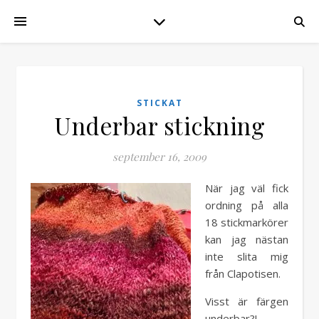
STICKAT
Underbar stickning
september 16, 2009
När jag väl fick
ordning på alla
18 stickmarkörer
kan jag nästan
inte slita mig
från Clapotisen.
Visst är färgen
underbar?!