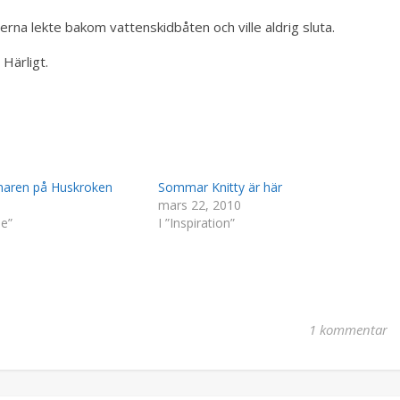
rna lekte bakom vattenskidbåten och ville aldrig sluta.
 Härligt.
maren på Huskroken
Sommar Knitty är här
mars 22, 2010
ie”
I ”Inspiration”
1 kommentar