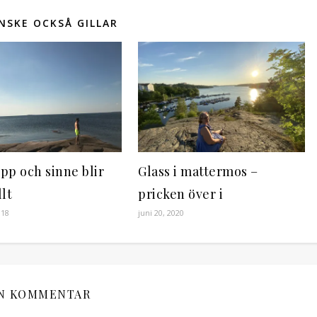
NSKE OCKSÅ GILLAR
pp och sinne blir
Glass i mattermos –
llt
pricken över i
018
juni 20, 2020
N KOMMENTAR