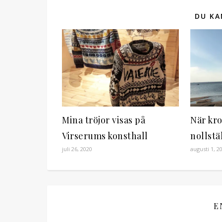
DU KA
Mina tröjor visas på
När kro
Virserums konsthall
nollstä
juli 26, 2020
augusti 1, 2
E