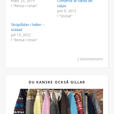
mars 25, 2019
Converse är värda att
I ”Rensa i röran”
säljas
juni 9, 2013
I ”Stickat”
Skräplådan i hallen –
städad
juli 13, 2022
I ”Rensa i röran”
2 Kommentarer
DU KANSKE OCKSÅ GILLAR