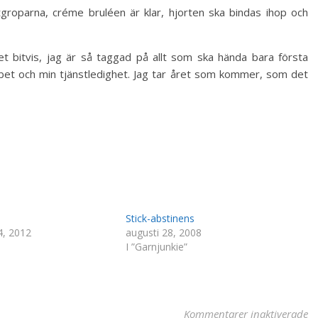
tgroparna, créme bruléen är klar, hjorten ska bindas ihop och
et bitvis, jag är så taggad på allt som ska hända bara första
obbet och min tjänstledighet. Jag tar året som kommer, som det
Stick-abstinens
, 2012
augusti 28, 2008
I ”Garnjunkie”
fö
Kommentarer inaktiverade