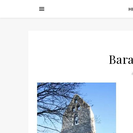
H
Bar