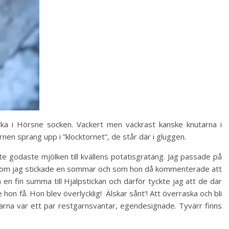
yrka i Hörsne socken. Vackert men vackrast kanske knutarna i
arnen sprang upp i ”klocktornet”, de står där i gluggen.
te godaste mjölken till kvällens potatisgratäng. Jag passade på
r som jag stickade en sommar och som hon då kommenterade att
 en fin summa till Hjälpstickan och därför tyckte jag att de där
hon få. Hon blev överlycklig! Älskar sånt’! Att överraska och bli
tarna var ett par restgarnsvantar, egendesignade. Tyvärr finns