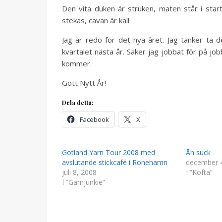
Den vita duken är struken, maten står i star
stekas, cavan är kall.
Jag är redo för det nya året. Jag tänker ta d
kvartalet nästa år. Saker jag jobbat för på j
kommer.
Gott Nytt År!
Dela detta:
Facebook
X
Gotland Yarn Tour 2008 med
Åh suck
avslutande stickcafé i Ronehamn
december 4
juli 8, 2008
I ”Kofta”
I ”Garnjunkie”