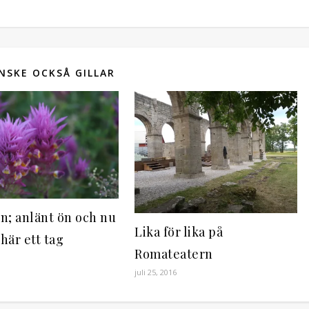
NSKE OCKSÅ GILLAR
n; anlänt ön och nu
Lika för lika på
 här ett tag
Romateatern
juli 25, 2016