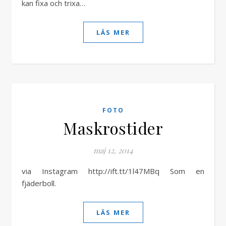
kan fixa och trixa…
LÄS MER
FOTO
Maskrostider
maj 12, 2014
via Instagram http://ift.tt/1l47MBq Som en
fjäderboll.
LÄS MER