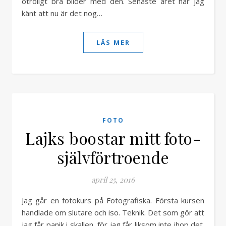
otroligt bra bilder med den. Senaste året har jag
känt att nu är det nog…
LÄS MER
FOTO
Lajks boostar mitt foto-
självförtroende
april 25, 2016
Jag går en fotokurs på Fotografiska. Första kursen
handlade om slutare och iso. Teknik. Det som gör att
jag får panik i skallen, för jag får liksom inte ihop det.