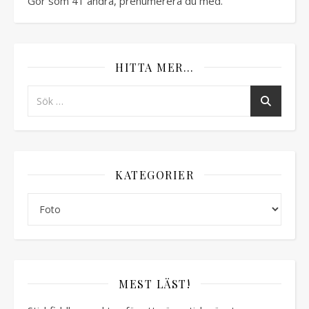
Gör som 41 andra, prenumerera du med.
HITTA MER…
KATEGORIER
Kategorier
MEST LÄST!