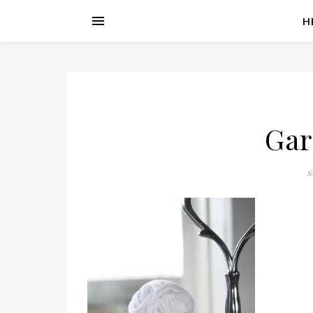
H
Gar
s