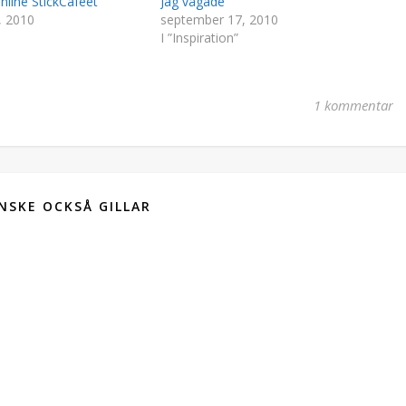
nline StickCaféet
Jag vågade
, 2010
september 17, 2010
I ”Inspiration”
1 kommentar
NSKE OCKSÅ GILLAR