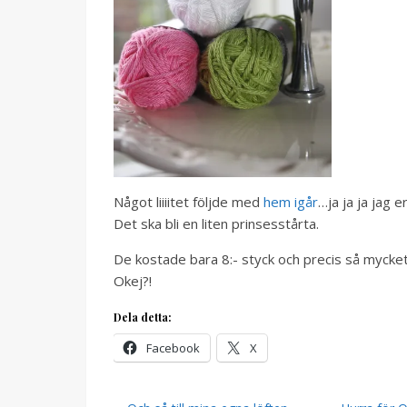
Något liiiitet följde med
hem igår
…ja ja ja jag e
Det ska bli en liten prinsesstårta.
De kostade bara 8:- styck och precis så mycke
Okej?!
Dela detta:
Facebook
X