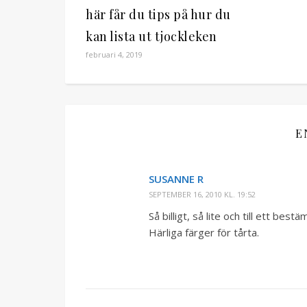
här får du tips på hur du
kan lista ut tjockleken
februari 4, 2019
E
SUSANNE R
SEPTEMBER 16, 2010 KL. 19:52
Så billigt, så lite och till ett b
Härliga färger för tårta.