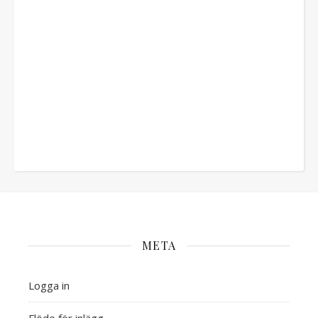
META
Logga in