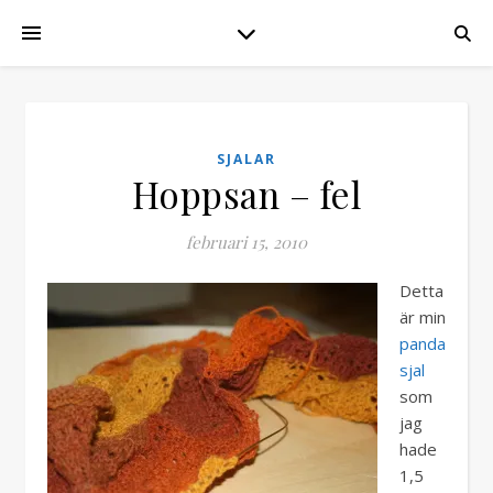
SJALAR
Hoppsan – fel
februari 15, 2010
Detta
är min
panda
sjal
som
jag
hade
1,5