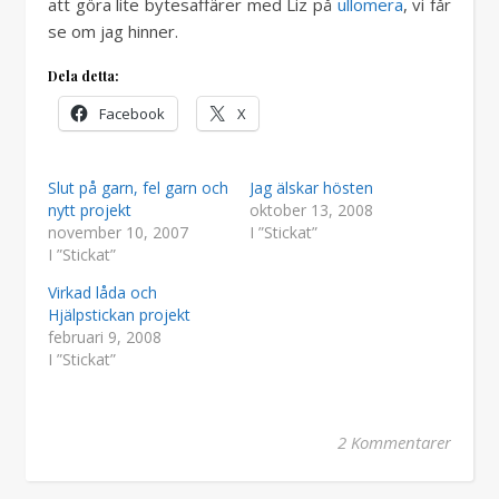
att göra lite bytesaffärer med Liz på
ullomera
, vi får
se om jag hinner.
Dela detta:
Facebook
X
Slut på garn, fel garn och
Jag älskar hösten
nytt projekt
oktober 13, 2008
november 10, 2007
I ”Stickat”
I ”Stickat”
Virkad låda och
Hjälpstickan projekt
februari 9, 2008
I ”Stickat”
2 Kommentarer