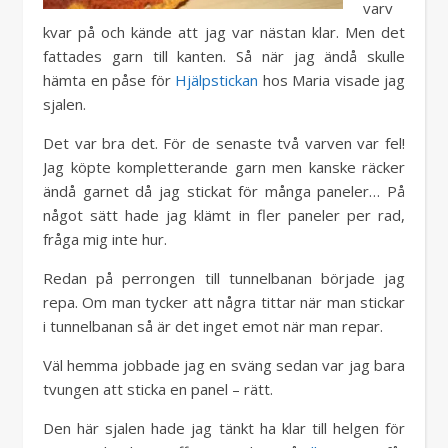
varv
kvar på och kände att jag var nästan klar. Men det
fattades garn till kanten. Så när jag ändå skulle
hämta en påse för
Hjälpstickan
hos Maria visade jag
sjalen.
Det var bra det. För de senaste två varven var fel!
Jag köpte kompletterande garn men kanske räcker
ändå garnet då jag stickat för många paneler… På
något sätt hade jag klämt in fler paneler per rad,
fråga mig inte hur.
Redan på perrongen till tunnelbanan började jag
repa. Om man tycker att några tittar när man stickar
i tunnelbanan så är det inget emot när man repar.
Väl hemma jobbade jag en sväng sedan var jag bara
tvungen att sticka en panel – rätt.
Den här sjalen hade jag tänkt ha klar till helgen för