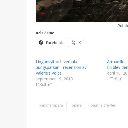
Publik
Dela detta:
Facebook
X
Lingonsylt och verbala
Armadillo –
pungsparkar – recension av
fin blev den
Valerie’s Voice
april 10, 2
september 19, 2019
I ”Tröja”
I ”Kultur”
kammaropera
opera
paulina pfeiffer