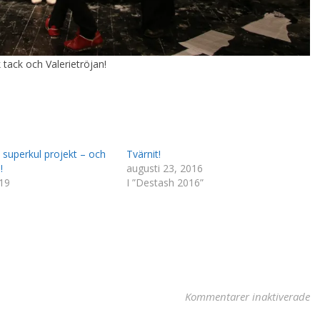
 tack och Valerietröjan!
 superkul projekt – och
Tvärnit!
!
augusti 23, 2016
019
I ”Destash 2016”
fö
Kommentarer inaktiverade