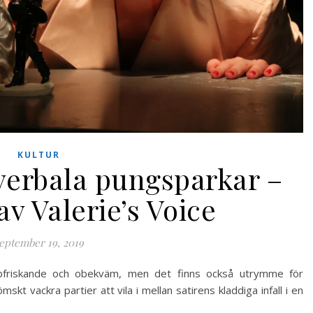
KULTUR
verbala pungsparkar –
av Valerie’s Voice
eptember 19, 2019
ppfriskande och obekväm, men det finns också utrymme för
kt vackra partier att vila i mellan satirens kladdiga infall i en