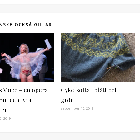
NSKE OCKSÅ GILLAR
s Voice – en opera
Cykelkofta i blått och
ran och fyra
grönt
september 15, 2019
rer
3, 2019