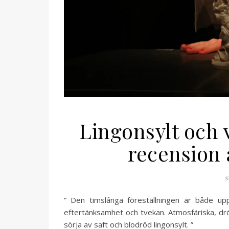
Lingonsylt och 
recension 
s
” Den timslånga föreställningen är både u
eftertänksamhet och tvekan. Atmosfäriska, dröms
sörja av saft och blodröd lingonsylt. ”