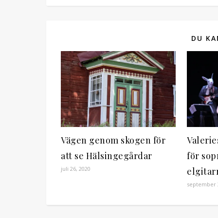
DU KA
Vägen genom skogen för
Valerie
att se Hälsingegårdar
för sop
juli 26, 2020
elgitar
september 