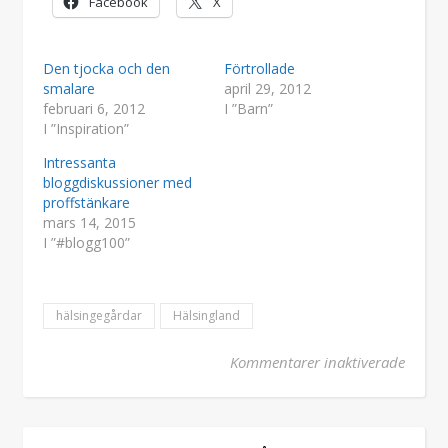
Facebook
X
Den tjocka och den
Förtrollade
smalare
april 29, 2012
februari 6, 2012
I ”Barn”
I ”Inspiration”
Intressanta
bloggdiskussioner med
proffstänkare
mars 14, 2015
I ”#blogg100”
hälsingegårdar
Hälsingland
för Hä
Kommentarer inaktiverade