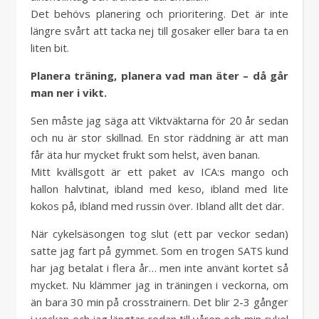
Det behövs planering och prioritering. Det är inte
längre svårt att tacka nej till gosaker eller bara ta en
liten bit.
Planera träning, planera vad man äter – då går
man ner i vikt.
Sen måste jag säga att Viktväktarna för 20 år sedan
och nu är stor skillnad. En stor räddning är att man
får äta hur mycket frukt som helst, även banan.
Mitt kvällsgott är ett paket av ICA:s mango och
hallon halvtinat, ibland med keso, ibland med lite
kokos på, ibland med russin över. Ibland allt det där.
När cykelsäsongen tog slut (ett par veckor sedan)
satte jag fart på gymmet. Som en trogen SATS kund
har jag betalat i flera år… men inte använt kortet så
mycket. Nu klämmer jag in träningen i veckorna, om
än bara 30 min på crosstrainern. Det blir 2-3 gånger