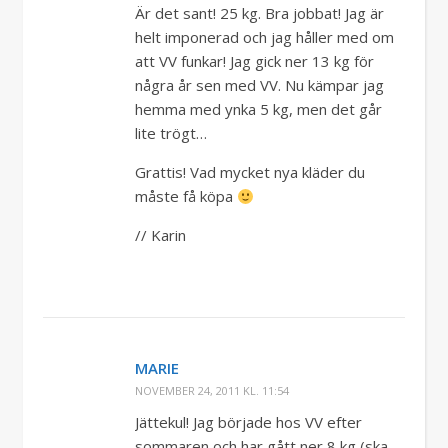
Är det sant! 25 kg. Bra jobbat! Jag är
helt imponerad och jag håller med om
att VV funkar! Jag gick ner 13 kg för
några år sen med VV. Nu kämpar jag
hemma med ynka 5 kg, men det går
lite trögt…
Grattis! Vad mycket nya kläder du
måste få köpa
// Karin
MARIE
NOVEMBER 24, 2011 KL. 11:54
Jättekul! Jag började hos VV efter
sommaren och har gått ner 8 kg (ska