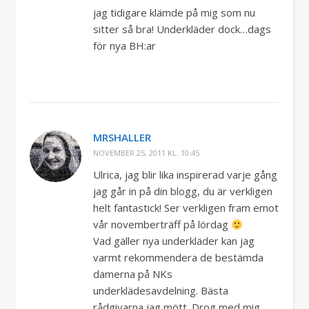
jag tidigare klämde på mig som nu
sitter så bra! Underkläder dock…dags
för nya BH:ar
MRSHALLER
NOVEMBER 25, 2011 KL. 10:45
Ulrica, jag blir lika inspirerad varje gång
jag går in på din blogg, du är verkligen
helt fantastick! Ser verkligen fram emot
vår novemberträff på lördag
Vad gäller nya underkläder kan jag
varmt rekommendera de bestämda
damerna på NKs
underklädesavdelning. Bästa
rådgivarna jag mött. Drog med mig