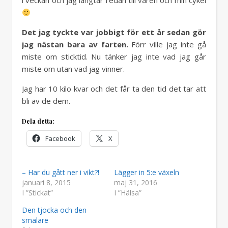
i veckan och jag längtar redan till våren och min cykel
Det jag tyckte var jobbigt för ett år sedan gör
jag nästan bara av farten.
Förr ville jag inte gå
miste om sticktid. Nu tänker jag inte vad jag går
miste om utan vad jag vinner.
Jag har 10 kilo kvar och det får ta den tid det tar att
bli av de dem.
Dela detta:
Facebook
X
– Har du gått ner i vikt?!
Lägger in 5:e växeln
januari 8, 2015
maj 31, 2016
I ”Stickat”
I ”Hälsa”
Den tjocka och den
smalare