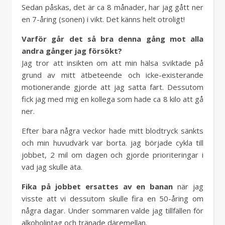
Sedan påskas, det är ca 8 månader, har jag gått ner
en 7-åring (sonen) i vikt. Det känns helt otroligt!
Varför går det så bra denna gång mot alla
andra gånger jag försökt?
Jag tror att insikten om att min hälsa sviktade på
grund av mitt ätbeteende och icke-existerande
motionerande gjorde att jag satta fart. Dessutom
fick jag med mig en kollega som hade ca 8 kilo att gå
ner.
Efter bara några veckor hade mitt blodtryck sänkts
och min huvudvärk var borta. jag började cykla till
jobbet, 2 mil om dagen och gjorde prioriteringar i
vad jag skulle äta.
Fika på jobbet ersattes av en banan
när jag
visste att vi dessutom skulle fira en 50-åring om
några dagar. Under sommaren valde jag tillfällen för
alkoholintag och tränade däremellan.