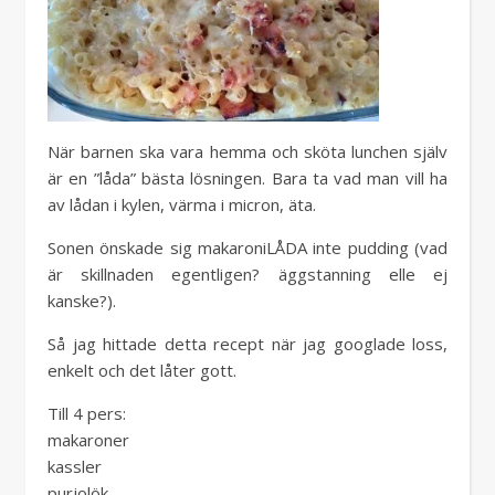
När barnen ska vara hemma och sköta lunchen själv
är en ”låda” bästa lösningen. Bara ta vad man vill ha
av lådan i kylen, värma i micron, äta.
Sonen önskade sig makaroniLÅDA inte pudding (vad
är skillnaden egentligen? äggstanning elle ej
kanske?).
Så jag hittade detta recept när jag googlade loss,
enkelt och det låter gott.
Till 4 pers:
makaroner
kassler
purjolök