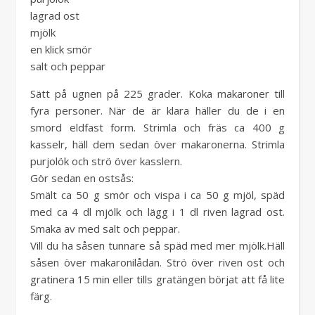
lagrad ost
mjölk
en klick smör
salt och peppar
Sätt på ugnen på 225 grader. Koka makaroner till
fyra personer. När de är klara häller du de i en
smord eldfast form. Strimla och fräs ca 400 g
kasselr, häll dem sedan över makaronerna. Strimla
purjolök och strö över kasslern.
Gör sedan en ostsås:
Smält ca 50 g smör och vispa i ca 50 g mjöl, späd
med ca 4 dl mjölk och lägg i 1 dl riven lagrad ost.
Smaka av med salt och peppar.
Vill du ha såsen tunnare så späd med mer mjölk.Häll
såsen över makaronilådan. Strö över riven ost och
gratinera 15 min eller tills gratängen börjat att få lite
färg.