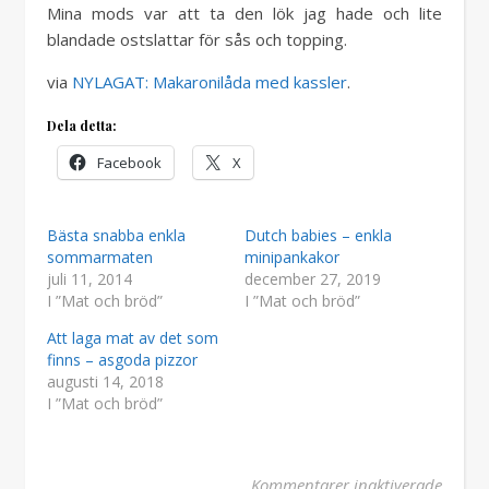
Mina mods var att ta den lök jag hade och lite
blandade ostslattar för sås och topping.
via
NYLAGAT: Makaronilåda med kassler
.
Dela detta:
Facebook
X
Bästa snabba enkla
Dutch babies – enkla
sommarmaten
minipankakor
juli 11, 2014
december 27, 2019
I ”Mat och bröd”
I ”Mat och bröd”
Att laga mat av det som
finns – asgoda pizzor
augusti 14, 2018
I ”Mat och bröd”
för Sn
Kommentarer inaktiverade