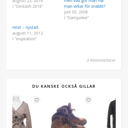
augusti 23, 2016
men vad gör man när
I ”Destash 2016”
man virkar för snabbt?
juni 30, 2008
I ”Garnjunkie”
Höst – nystart
augusti 11, 2012
I ”Inspiration”
3 Kommentarer
DU KANSKE OCKSÅ GILLAR