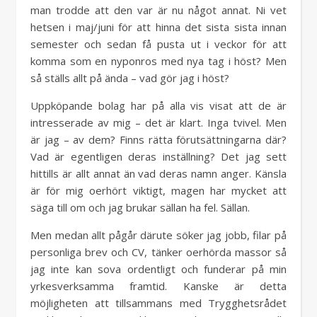
man trodde att den var är nu något annat. Ni vet
hetsen i maj/juni för att hinna det sista sista innan
semester och sedan få pusta ut i veckor för att
komma som en nyponros med nya tag i höst? Men
så ställs allt på ända – vad gör jag i höst?
Uppköpande bolag har på alla vis visat att de är
intresserade av mig – det är klart. Inga tvivel. Men
är jag – av dem? Finns rätta förutsättningarna där?
Vad är egentligen deras inställning? Det jag sett
hittills är allt annat än vad deras namn anger. Känsla
är för mig oerhört viktigt, magen har mycket att
säga till om och jag brukar sällan ha fel. Sällan.
Men medan allt pågår därute söker jag jobb, filar på
personliga brev och CV, tänker oerhörda massor så
jag inte kan sova ordentligt och funderar på min
yrkesverksamma framtid. Kanske är detta
möjligheten att tillsammans med Trygghetsrådet