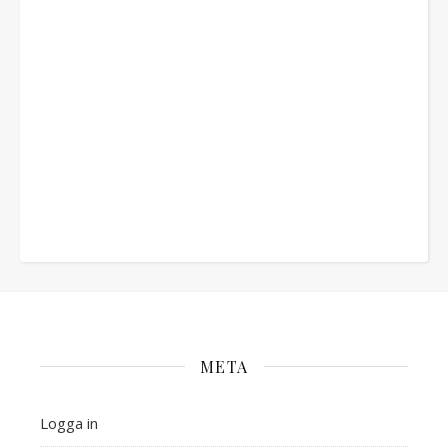
META
Logga in