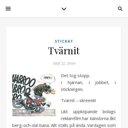
STICKAT
Tvärnit
maj 27, 2010
Det tog stopp.
I hjärnan, i jobbet, i
stickningen.
Tvärnit – skreeek!
Likt uppköpande bolags
reklamfilm har känslorna åkt
berg-och-dal-bana. Allt ställs på ända. Vardagen som