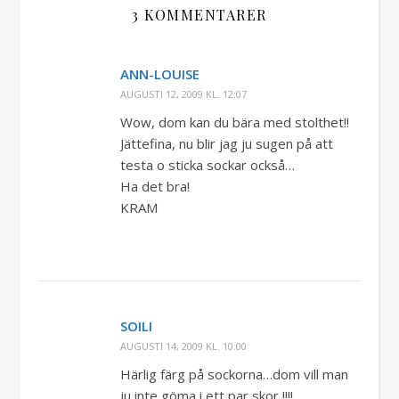
3 KOMMENTARER
ANN-LOUISE
AUGUSTI 12, 2009 KL. 12:07
Wow, dom kan du bära med stolthet!!
Jättefina, nu blir jag ju sugen på att
testa o sticka sockar också…
Ha det bra!
KRAM
SOILI
AUGUSTI 14, 2009 KL. 10:00
Härlig färg på sockorna…dom vill man
ju inte göma i ett par skor !!!!