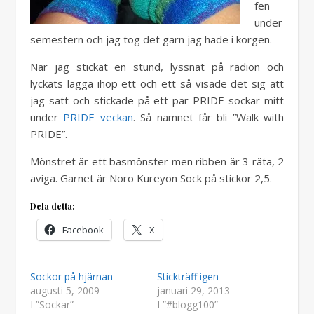
fen
under
semestern och jag tog det garn jag hade i korgen.
När jag stickat en stund, lyssnat på radion och
lyckats lägga ihop ett och ett så visade det sig att
jag satt och stickade på ett par PRIDE-sockar mitt
under
PRIDE veckan
. Så namnet får bli ”Walk with
PRIDE”.
Mönstret är ett basmönster men ribben är 3 räta, 2
aviga. Garnet är Noro Kureyon Sock på stickor 2,5.
Dela detta:
Facebook
X
Sockor på hjärnan
Stickträff igen
augusti 5, 2009
januari 29, 2013
I ”Sockar”
I ”#blogg100”