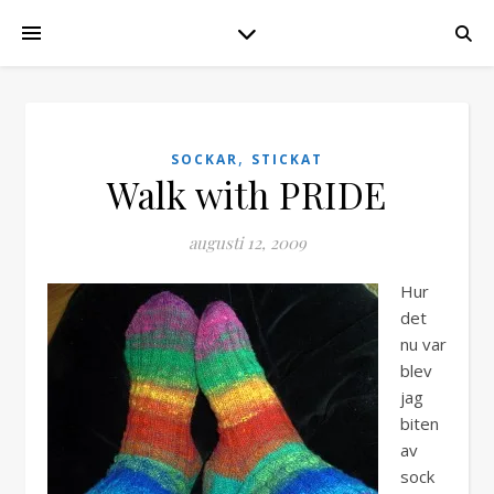
,
SOCKAR
STICKAT
Walk with PRIDE
augusti 12, 2009
Hur
det
nu var
blev
jag
biten
av
sock