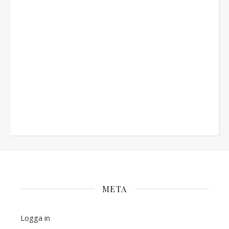
META
Logga in