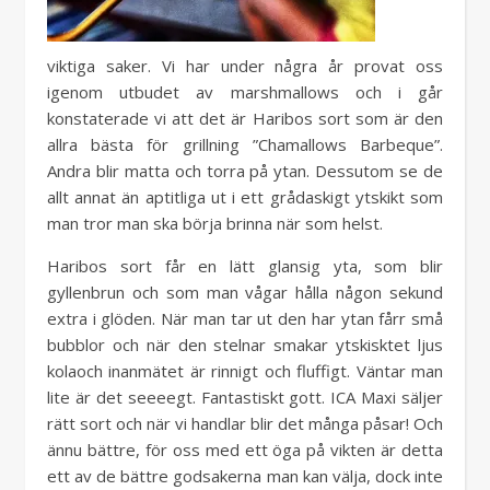
viktiga saker. Vi har under några år provat oss
igenom utbudet av marshmallows och i går
konstaterade vi att det är Haribos sort som är den
allra bästa för grillning ”Chamallows Barbeque”.
Andra blir matta och torra på ytan. Dessutom se de
allt annat än aptitliga ut i ett grådaskigt ytskikt som
man tror man ska börja brinna när som helst.
Haribos sort får en lätt glansig yta, som blir
gyllenbrun och som man vågar hålla någon sekund
extra i glöden. När man tar ut den har ytan fårr små
bubblor och när den stelnar smakar ytskisktet ljus
kolaoch inanmätet är rinnigt och fluffigt. Väntar man
lite är det seeeegt. Fantastiskt gott. ICA Maxi säljer
rätt sort och när vi handlar blir det många påsar! Och
ännu bättre, för oss med ett öga på vikten är detta
ett av de bättre godsakerna man kan välja, dock inte