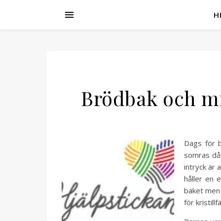
H
Brödbak och mi
Dags för b
somras då 
intryck är 
håller en 
baket men n
för kristill