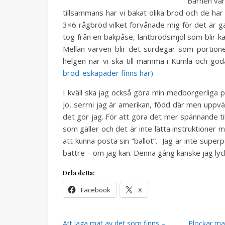
Barnen var
tillsammans har vi bakat olika bröd och de h
3×6 rågbröd vilket förvånade mig för det är ga
tog från en bakpåse, lantbrödsmjöl som blir ka
Mellan varven blir det surdegar som portion
helgen när vi ska till mamma i Kumla och goda
bröd-eskapader finns här)
I kväll ska jag också göra min medborgerliga
Jo, serrni jag är amerikan, född där men uppv
det gör jag. För att göra det mer spännande ti
som gäller och det är inte lätta instruktioner m
att kunna posta sin ”ballot”. Jag är inte super
bättre – om jag kan. Denna gång kanske jag lyc
Dela detta:
Facebook
X
Att laga mat av det som finns –
Plockar ma