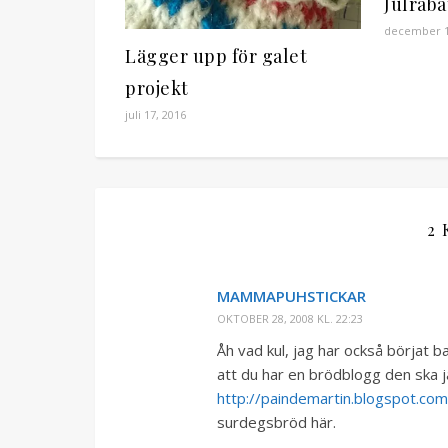
Julraba
december 1
Lägger upp för galet
projekt
juli 17, 2016
2
MAMMAPUHSTICKAR
OKTOBER 28, 2008 KL. 22:23
Åh vad kul, jag har också börjat 
att du har en brödblogg den ska ja
http://paindemartin.blogspot.com
surdegsbröd här.