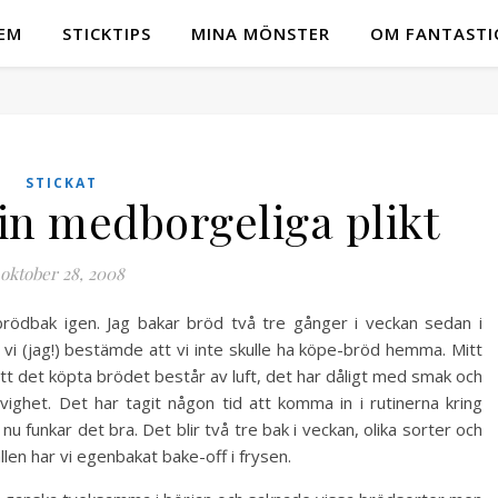
EM
STICKTIPS
MINA MÖNSTER
OM FANTASTI
STICKAT
n medborgeliga plikt
oktober 28, 2008
rödbak igen. Jag bakar bröd två tre gånger i veckan sedan i
vi (jag!) bestämde att vi inte skulle ha köpe-bröd hemma. Mitt
att det köpta brödet består av luft, det har dåligt med smak och
evighet. Det har tagit någon tid att komma in i rutinerna kring
u funkar det bra. Det blir två tre bak i veckan, olika sorter och
fällen har vi egenbakat bake-off i frysen.