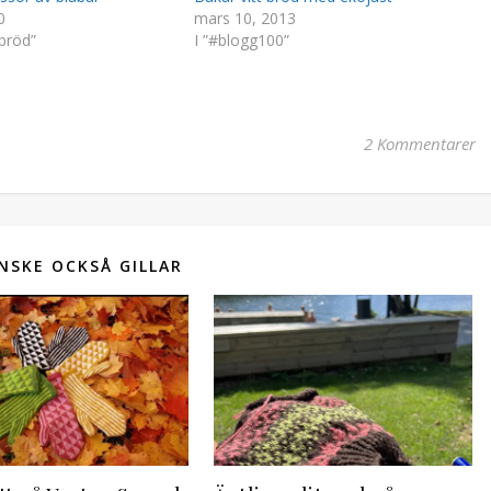
0
mars 10, 2013
bröd”
I ”#blogg100”
2 Kommentarer
NSKE OCKSÅ GILLAR