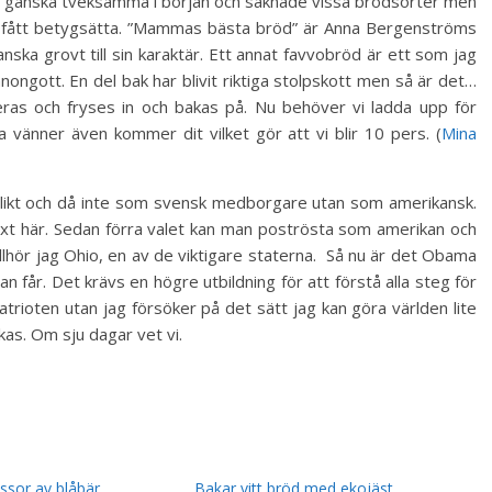
 ganska tveksamma i början och saknade vissa brödsorter men
ar fått betygsätta. ”Mammas bästa bröd” är Anna Bergenströms
nska grovt till sin karaktär. Ett annat favvobröd är ett som jag
nongott. En del bak har blivit riktiga stolpskott men så är det…
eras och fryses in och bakas på. Nu behöver vi ladda upp för
 vänner även kommer dit vilket gör att vi blir 10 pers. (
Mina
 plikt och då inte som svensk medborgare utan som amerikansk.
äxt här. Sedan förra valet kan man poströsta som amerikan och
llhör jag Ohio, en av de viktigare staterna. Så nu är det Obama
an får. Det krävs en högre utbildning för att förstå alla steg för
patrioten utan jag försöker på det sätt jag kan göra världen lite
kas. Om sju dagar vet vi.
ssor av blåbär
Bakar vitt bröd med ekojäst