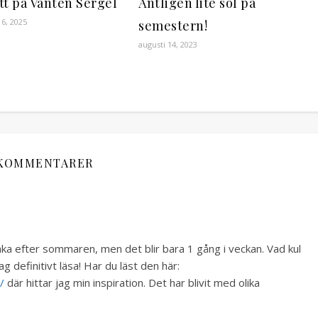
tt på Vanten Sergel
Äntligen lite sol på
6, 2025
semestern!
augusti 14, 2023
 KOMMENTARER
baka efter sommaren, men det blir bara 1 gång i veckan. Vad kul
g definitivt läsa! Har du läst den här:
/
där hittar jag min inspiration. Det har blivit med olika