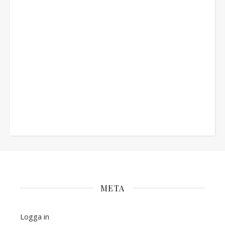
META
Logga in