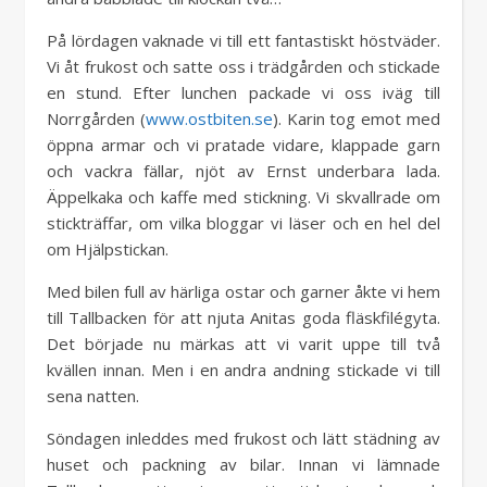
På lördagen vaknade vi till ett fantastiskt höstväder.
Vi åt frukost och satte oss i trädgården och stickade
en stund. Efter lunchen packade vi oss iväg till
Norrgården (
www.ostbiten.se
). Karin tog emot med
öppna armar och vi pratade vidare, klappade garn
och vackra fällar, njöt av Ernst underbara lada.
Äppelkaka och kaffe med stickning. Vi skvallrade om
stickträffar, om vilka bloggar vi läser och en hel del
om Hjälpstickan.
Med bilen full av härliga ostar och garner åkte vi hem
till Tallbacken för att njuta Anitas goda fläskfilégyta.
Det började nu märkas att vi varit uppe till två
kvällen innan. Men i en andra andning stickade vi till
sena natten.
Söndagen inleddes med frukost och lätt städning av
huset och packning av bilar. Innan vi lämnade