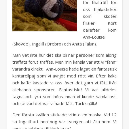
för filialträff för
oss hjälpstickor
som sköter
filialer. Kort
därefter kom
Ann-Louise
(Skövde), Ingalill (Örebro) och Anita (Falun).
Man vet inte hur det ska bli när personer som aldrig
träffats förut träffas. Men min känsla var att vi ”fann”
varandra direkt. Ann-Louise hade lagat en fantastisk
kantarellpaj som vi avnjöt med rött vin. Efter kaka
och kaffe kastade vi oss över det garn vi fått från
allehanda sponsorer. Fantastiskt! Vi var alldeles
tagna och yra som höns innan vi kunde samla oss
och se vad det var vi hade fått. Tack snälla!
Den första kvällen stickade vi inte en maska. Vid 12
sa Ingalill att hon nog var tvungen att åka hem. Vi
andra babblade till klockan två…