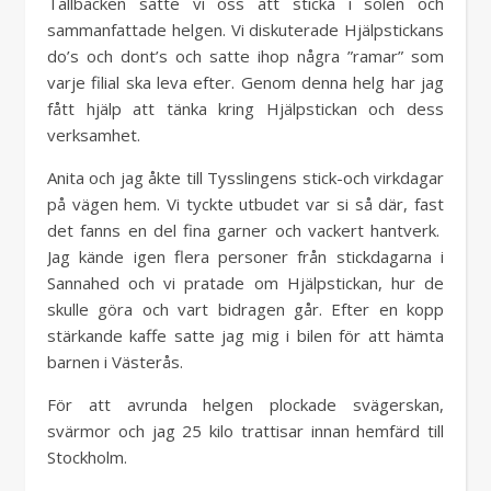
Tallbacken satte vi oss att sticka i solen och
sammanfattade helgen. Vi diskuterade Hjälpstickans
do’s och dont’s och satte ihop några ”ramar” som
varje filial ska leva efter. Genom denna helg har jag
fått hjälp att tänka kring Hjälpstickan och dess
verksamhet.
Anita och jag åkte till Tysslingens stick-och virkdagar
på vägen hem. Vi tyckte utbudet var si så där, fast
det fanns en del fina garner och vackert hantverk.
Jag kände igen flera personer från stickdagarna i
Sannahed och vi pratade om Hjälpstickan, hur de
skulle göra och vart bidragen går. Efter en kopp
stärkande kaffe satte jag mig i bilen för att hämta
barnen i Västerås.
För att avrunda helgen plockade svägerskan,
svärmor och jag 25 kilo trattisar innan hemfärd till
Stockholm.