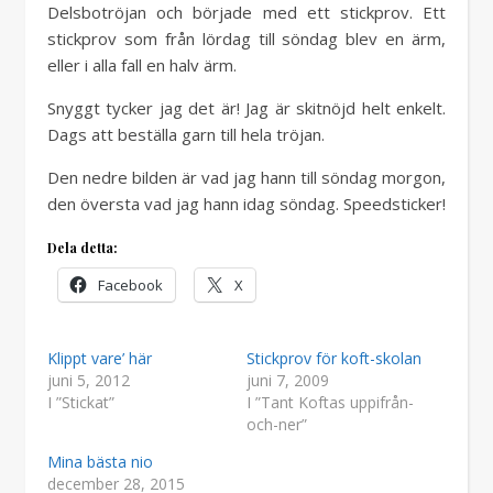
Delsbotröjan och började med ett stickprov. Ett
stickprov som från lördag till söndag blev en ärm,
eller i alla fall en halv ärm.
Snyggt tycker jag det är! Jag är skitnöjd helt enkelt.
Dags att beställa garn till hela tröjan.
Den nedre bilden är vad jag hann till söndag morgon,
den översta vad jag hann idag söndag. Speedsticker!
Dela detta:
Facebook
X
Klippt vare’ här
Stickprov för koft-skolan
juni 5, 2012
juni 7, 2009
I ”Stickat”
I ”Tant Koftas uppifrån-
och-ner”
Mina bästa nio
december 28, 2015