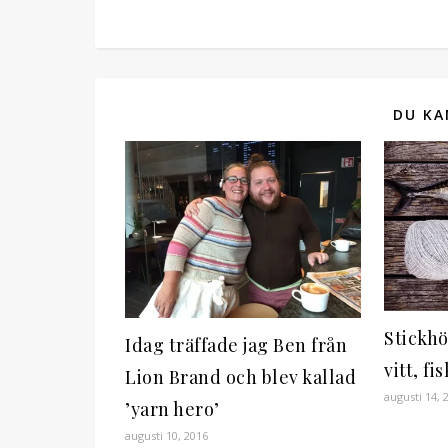
DU KA
Stickhö
Idag träffade jag Ben från
vitt, f
Lion Brand och blev kallad
augusti 14, 
’yarn hero’
augusti 10, 2016