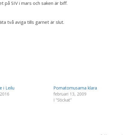
t på SIV i mars och saken är biff.
a två aviga tills garnet är slut.
 i Leilu
Pomatomusarna klara
 2016
februari 13, 2009
I ”Stickat”