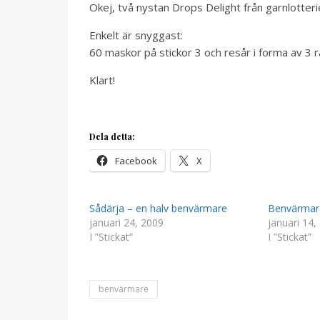
Okej, två nystan Drops Delight från garnlotterie
Enkelt är snyggast:
60 maskor på stickor 3 och resår i forma av 3 rät
Klart!
Dela detta:
Facebook
X
Sådärja – en halv benvärmare
Benvärmare
januari 24, 2009
januari 14,
I ”Stickat”
I ”Stickat”
benvärmare