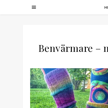
H
Benvärmare – m