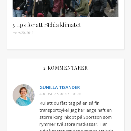
5 tips för att rädda klimatet
mars 20, 2019
2 KOMMENTARER
GUNILLA TISANDER
AUGUSTI 27, 2018 KL. 09:26
Kul att du fått tag på en så fin
transportcykel! Jag har länge haft en
större korg inköpt på Sportson som
rymmer två stora matkassar. Har
också testat att det rymmer ett helt