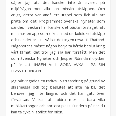
säger jag att det kanske inte är svaret på
miljöfrågan men alla kan minska utsläppen. Och
ärligt, detta var ändå ett utspel som fick alla att
prata om det. Programmet Svenska Nyheter som
sändes i veckan har kanske det bästa förslaget; att
man har en app som räknar ned dit koldioxid utsläpp
och när det är slut så blir det ingen resa till Thailand.
Någonstans måste någon börja ta hårda beslut kring
vårt klimat, det tror jag alla har förstått. Men det
som Svenska Nyheter och Jesper Rönndahl trycker
på är att INGEN VILL GÖRA AVKALL PÅ SIN
LIVSSTIL. INGEN.
Jag påtvingades en radikal livstilsändring på grund av
skilsmässa och tog beslutet att inte ha bil, det
behöver jag inte längre, och det har gått över
förväntan. Vi kan alla bidra mer än bara vika
mjölkkartonger och sortera plast. Fundera på när du
kan ta cykeln istället för bilen.