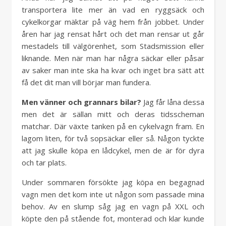
transportera lite mer än vad en ryggsäck och
cykelkorgar mäktar på väg hem från jobbet. Under
åren har jag rensat hårt och det man rensar ut går
mestadels till välgörenhet, som Stadsmission eller
liknande. Men när man har några säckar eller påsar
av saker man inte ska ha kvar och inget bra sätt att
få det dit man vill börjar man fundera.
Men vänner och grannars bilar?
Jag får låna dessa
men det är sällan mitt och deras tidsscheman
matchar. Där växte tanken på en cykelvagn fram. En
lagom liten, för två sopsäckar eller så. Någon tyckte
att jag skulle köpa en lådcykel, men de är för dyra
och tar plats.
Under sommaren försökte jag köpa en begagnad
vagn men det kom inte ut någon som passade mina
behov. Av en slump såg jag en vagn på XXL och
köpte den på stående fot, monterad och klar kunde